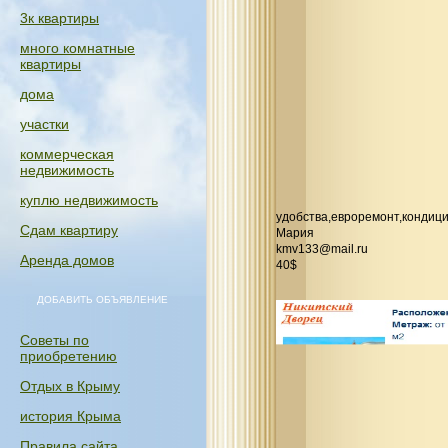
3к квартиры
много комнатные
квартиры
дома
участки
коммерческая
недвижимость
куплю недвижимость
удобства,евроремонт,кондици
Сдам квартиру
Мария
kmv133@mail.ru
Аренда домов
40$
ДОБАВИТЬ ОБЪЯВЛЕНИЕ
Советы по
приобретению
Отдых в Крыму
история Крыма
Правила сайта