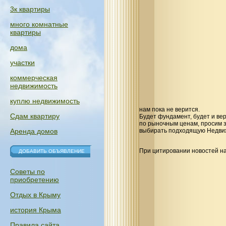
3к квартиры
много комнатные
квартиры
дома
участки
коммерческая
недвижимость
куплю недвижимость
нам пока не верится.
Сдам квартиру
Будет фундамент, будет и ве
по рыночным ценам, просим з
Аренда домов
выбирать подходящую Недви
При цитировании новостей на
ДОБАВИТЬ ОБЪЯВЛЕНИЕ
Советы по
приобретению
Отдых в Крыму
история Крыма
Правила сайта