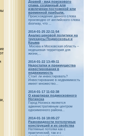
Дорвей - вид поискового
спама, созданный для
извлечения постоянной или
ны
временной прибыли.
Происхождение данного слова
производно от английского слова
doorway, что ...
2014-01-25 22:11:54
Анализ ценовой политики на
таунхаусы Подмосковья и
Крыма
Москва и Московская область –
ние
недешевая территория для
от
жизни,...
и
2014-01-22 13:49:11
Недостатки и преимущества
инвестирования в
недвижимость
Стоит ли инвестировать?
Инвестирование в недвижимость
имеет множество...
я
2014-01-17 11:02:38
О квартирах подмосковного
Ногинска
и,
Город Ногинск является
административным центром
одноименного района...
2014-01-16 18:05:27
Разновидности потолочных
конструкций и их свойства
Натяжные потолки как с
практический, так и с