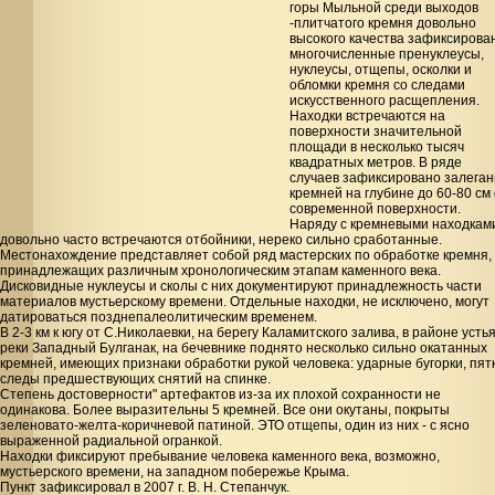
горы Мыльной среди выходов
-плитчатого кремня довольно
высокого качества зафиксирова
многочисленные пренуклеусы,
нуклеусы, отщепы, осколки и
обломки кремня со следами
искусственного расщепления.
Находки встречаются на
поверхности значительной
площади в несколько тысяч
квадратных метров. В ряде
случаев зафиксировано залега
кремней на глубине до 60-80 см 
современной поверхности.
Наряду с кремневыми находкам
довольно часто встречаются отбойники, нереко сильно сработанные.
Местонахождение представляет собой ряд мастерских по обработке кремня,
принадлежащих различным хронологическим этапам каменного века.
Дисковидные нуклеусы и сколы с них документируют принадлежность части
материалов мустьерскому времени. Отдельные находки, не исключено, могут
датироваться позднепалеолитическим временем.
В 2-3 км к югу от С.Николаевки, на берегу Каламитского залива, в районе усть
реки Западный Булганак, на бечевнике поднято несколько сильно окатанных
кремней, имеющих признаки обработки рукой человека: ударные бугорки, пятк
следы предшествующих снятий на спинке.
Степень достоверности" артефактов из-за их плохой сохранности не
одинакова. Более выразительны 5 кремней. Все они окутаны, покрыты
зеленовато-желта-коричневой патиной. ЭТО отщепы, один из них - с ясно
выраженной радиальной огранкой.
Находки фиксируют пребывание человека каменного века, возможно,
мустьерского времени, на западном побережье Крыма.
Пункт зафиксировал в 2007 г. В. Н. Степанчук.