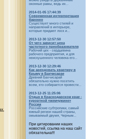
можно увидеть деревянные
оконные рамы, ведь их...
2014-01-05 17:44:39
Современная интерпретация
барокко
Существует много стилей и
направлений в интерьере,
которые придают лоск и...
2013-12-30 12:57:50
От чего зависит цена
частотного преобразователя
Рабочий цех - сердцевина
рабочего предприятия, и для
неискушенного человека его...
2013-12-30 12:29:46
Как арендовать квартиру в
Крыму в Бахчисарае
Древний Бахчисарай
обязательно нужно посетить
всем, кто собирается провести...
2013-12-25 11:25:06
Отдых в Краснодарском крае -
курортной «жемчужине»
России
Российские субтропики, самый
ах.
южный регион нашей страны,
омываемый двумя, Черным...
При цитировании наших
новостей, ссылка на наш сайт
обязательна!!!