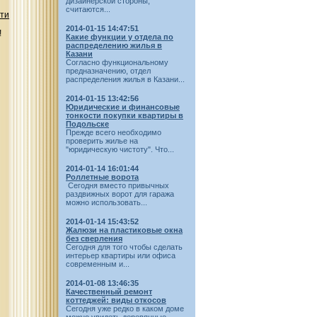
дизайнерской стороны,
считаются...
сти
2014-01-15 14:47:51
!
Какие функции у отдела по
распределению жилья в
Казани
Согласно функциональному
предназначению, отдел
распределения жилья в Казани...
2014-01-15 13:42:56
Юридические и финансовые
тонкости покупки квартиры в
Подольске
Прежде всего необходимо
проверить жилье на
"юридическую чистоту". Что...
2014-01-14 16:01:44
Роллетные ворота
Сегодня вместо привычных
раздвижных ворот для гаража
можно использовать...
2014-01-14 15:43:52
Жалюзи на пластиковые окна
без сверления
Сегодня для того чтобы сделать
интерьер квартиры или офиса
современным и...
2014-01-08 13:46:35
Качественный ремонт
коттеджей: виды откосов
Сегодня уже редко в каком доме