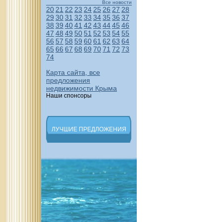
Все новости
20
21
22
23
24
25
26
27
28
29
30
31
32
33
34
35
36
37
38
39
40
41
42
43
44
45
46
47
48
49
50
51
52
53
54
55
56
57
58
59
60
61
62
63
64
65
66
67
68
69
70
71
72
73
74
Карта сайта, все
предложения
недвижимости Крыма
Наши спонсоры
ЛУЧШИЕ ПРЕДЛОЖЕНИЯ