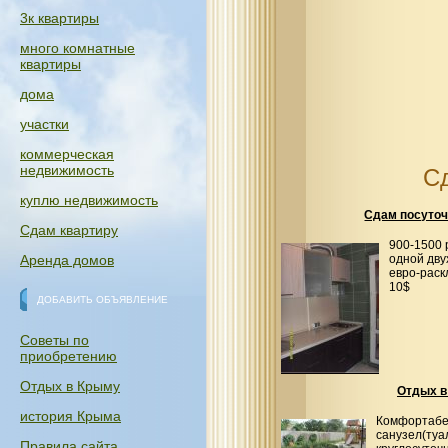
3к квартиры
много комнатные
квартиры
дома
участки
коммерческая
недвижимость
С
куплю недвижимость
Сдам посуточ
Сдам квартиру
900-1500 
Аренда домов
одной дву
евро-раск
10$
ДОБАВИТЬ ОБЪЯВЛЕНИЕ
Советы по
приобретению
Отдых в Крыму
Отдых в
история Крыма
Комфортабел
санузел(туа
Правила сайта