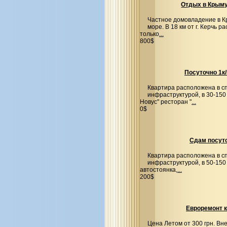
Отдых в Крыму
Частное домовладение в К
море. В 18 км от г. Керчь 
только
...
800$
Посуточно 1к
Квартира расположена в с
инфраструктурой, в 30-150
Новус" ресторан "
...
0$
Сдам посуто
Квартира расположена в с
инфраструктурой, в 50-150
автостоянка,
...
200$
Евроремонт 
Цена Летом от 300 грн. Вне