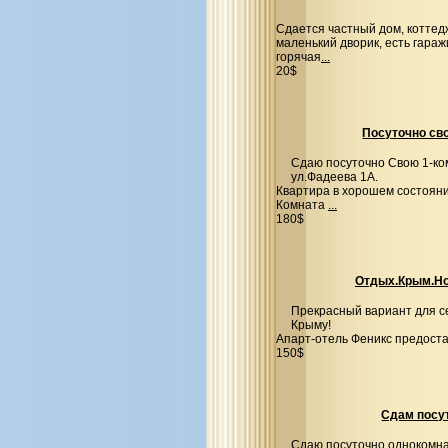
Сдается частный дом, коттедж
маленький дворик, есть гараж
горячая
...
20$
Посуточно сво
Сдаю посуточно Свою 1-ко
ул.Фадеева 1А.
Квартира в хорошем состояни
Комната
...
180$
Отдых.Крым.Но
Прекрасный вариант для се
Крыму!
Апарт-отель Феникс предост
150$
Сдам посут
Сдаю посуточно однокомна