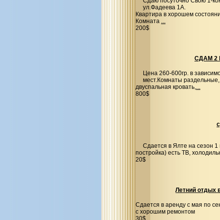
Сдаю посуточно Свою 1-ко
ул.Фадеева 1А.
Квартира в хорошем состояни
Комната
...
200$
СДАМ 2 
Цена 260-600гр. в зависим
мест.Комнаты раздельные, 
двуспальная кровать,
...
800$
с
Сдается в Ялте на сезон 1
постройка) есть ТВ, холодильн
20$
Летний отдых 
Сдается в аренду с мая по с
с хорошим ремонтом
30$