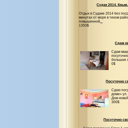
Судак 2014. Крым
Отдых в Судаке 2014 без пос
минутах от моря в тихом рай
повышенной
...
1350$
Сдам кв
Сдам квар
посуточно
большая 
0$
Посуточно св
Сдаю посу
доме» ул.
Дом новой
300$
Посуточно сво