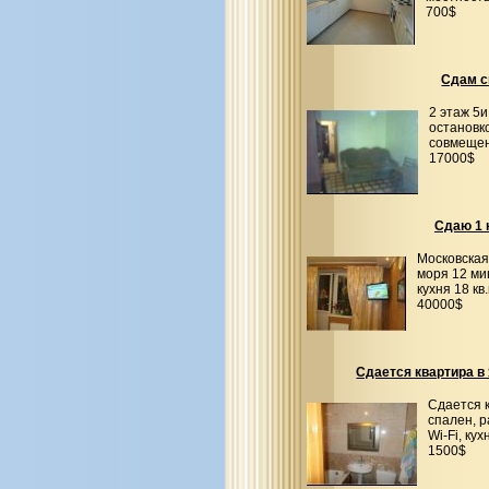
700$
Сдам с
2 этаж 5
остановко
совмещен
17000$
Сдаю 1 
Московская
моря 12 мин
кухня 18 кв
40000$
Сдается квартира в 
Сдается к
спален, р
Wi-Fi, ку
1500$