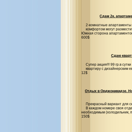
Сдам 2к. апартам
2-комнатные апартаменты пл
комфортом могут размести
Южная сторона апартаменто
600$
Сдаю кварт
Супер акция!!! 99 гр.в сутк
квартиру с дизайнерским е
12$
Отдых в Орджоникидзе. Но
Прекрасный вариант для с
В каждом номере своя отде
необходимым (холодильник, п
150$