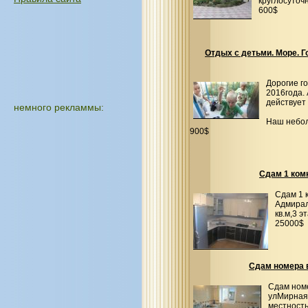
круглосуточ
600$
Отдых с детьми. Море. Г
Дорогие г
2016года.
действует 
немного рекламмы:
Наш небо
900$
Сдам 1 ком
Сдам 1 
Адмирал
кв.м,3 
25000$
Сдам номера 
Сдам номе
улМирная!
местность