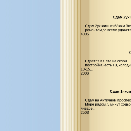
Сдам 2ух 
Сдам 2ух комн.кв.68кв.м В
ремонтом,со всеми удобств
400$
с
Сдается в Ялте на сезон 1
постройка) есть ТВ, холод
10-15
...
200$
Сдам 1- ком
Сдам на Античном проспект
Море рядом, 5 минут ходьб
январе
...
250$