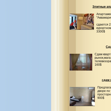
Элитные ап
Апартамен
"Аквамари
сдаются 2
курортном
3300$
Сда
Сдам кварт
рынок,мага
телевизора
160$
cдам 
Предлага
дворе по
просторн
900$