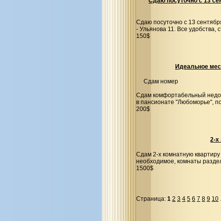
Сдаю посуточно с 13 се
Сдаю посуточно с 13 сентябр
- Ульянова 11. Все удобства,
150$
Идеальное мес
Сдам номер
Сдам комфортабельный недор
в пансионате "Любоморье", п
200$
2-х
Сдам 2-х комнатную квартиру в
необходимое, комнаты раздел
1500$
Страница:
1
2
3
4
5
6
7
8
9
10
.