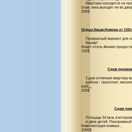
Квартира находится на про
этаж, окна выходят не во двор
200$
Отдых.Крым.Номера от 150г
Прекрасный вариант для се
Крыму!
Апарт-отель Феникс предост
150$
Сдам одноком
Сдаю отличную квартиру в
района - транспорт, магази
клуб
...
200$
Сдам люкс
Площадь 54 кв.м, в которо
и двое детей. Панорамный 
Комплектация номера:
...
1000$