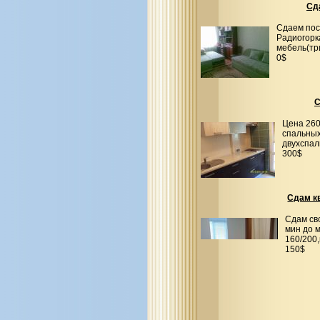
Сд
Сдаем пос
Радиогорк
мебель(три
0$
С
Цена 260
спальных
двухспал
300$
Сдам к
Сдам сво
мин до м
160/200
150$