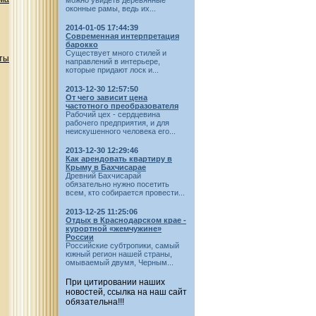
можно увидеть деревянные
оконные рамы, ведь их...
2014-01-05 17:44:39
Современная интерпретация
барокко
Существует много стилей и
ты
направлений в интерьере,
которые придают лоск и...
2013-12-30 12:57:50
От чего зависит цена
частотного преобразователя
Рабочий цех - сердцевина
рабочего предприятия, и для
неискушенного человека его...
2013-12-30 12:29:46
Как арендовать квартиру в
Крыму в Бахчисарае
Древний Бахчисарай
обязательно нужно посетить
всем, кто собирается провести...
2013-12-25 11:25:06
Отдых в Краснодарском крае -
курортной «жемчужине»
России
Российские субтропики, самый
южный регион нашей страны,
омываемый двумя, Черным...
При цитировании наших
новостей, ссылка на наш сайт
обязательна!!!