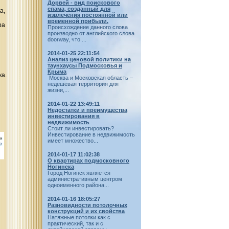
Дорвей - вид поискового
спама, созданный для
а,
извлечения постоянной или
временной прибыли.
ра
Происхождение данного слова
производно от английского слова
doorway, что ...
2014-01-25 22:11:54
Анализ ценовой политики на
таунхаусы Подмосковья и
Крыма
ка.
Москва и Московская область –
недешевая территория для
жизни,...
2014-01-22 13:49:11
Недостатки и преимущества
инвестирования в
недвижимость
Стоит ли инвестировать?
Инвестирование в недвижимость
имеет множество...
2014-01-17 11:02:38
О квартирах подмосковного
Ногинска
Город Ногинск является
административным центром
одноименного района...
2014-01-16 18:05:27
Разновидности потолочных
конструкций и их свойства
Натяжные потолки как с
практический, так и с