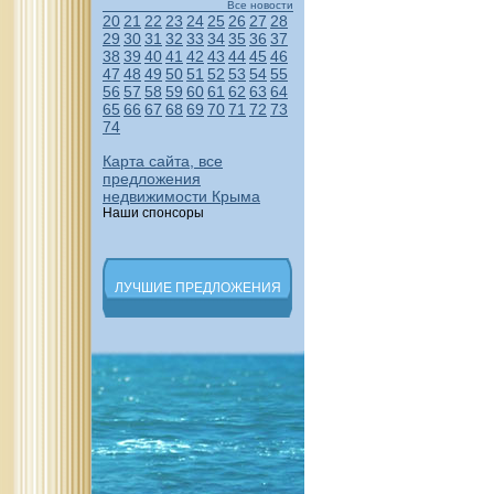
Все новости
20
21
22
23
24
25
26
27
28
29
30
31
32
33
34
35
36
37
38
39
40
41
42
43
44
45
46
47
48
49
50
51
52
53
54
55
56
57
58
59
60
61
62
63
64
65
66
67
68
69
70
71
72
73
74
Карта сайта, все
предложения
недвижимости Крыма
Наши спонсоры
ЛУЧШИЕ ПРЕДЛОЖЕНИЯ