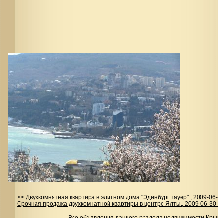
<< Двухкомнатная квартира в элитном дома "Эдинбург тауер"., 2009-06
Срочная продажа двухкомнатной квартиры в центре Ялты., 2009-06-30
Все объявления данного раздела недвижимости Кры