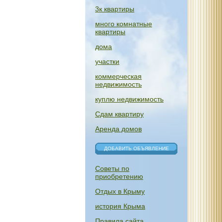
3к квартиры
много комнатные
квартиры
дома
участки
коммерческая
недвижимость
куплю недвижимость
Сдам квартиру
Аренда домов
ДОБАВИТЬ ОБЪЯВЛЕНИЕ
Советы по
приобретению
Отдых в Крыму
история Крыма
Правила сайта