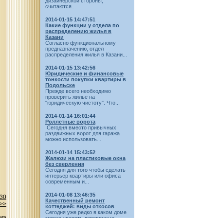
дизайнерской стороны,
считаются...
2014-01-15 14:47:51
Какие функции у отдела по
распределению жилья в
Казани
Согласно функциональному
предназначению, отдел
распределения жилья в Казани...
2014-01-15 13:42:56
Юридические и финансовые
тонкости покупки квартиры в
Подольске
Прежде всего необходимо
проверить жилье на
"юридическую чистоту". Что...
2014-01-14 16:01:44
Роллетные ворота
Сегодня вместо привычных
раздвижных ворот для гаража
можно использовать...
2014-01-14 15:43:52
Жалюзи на пластиковые окна
без сверления
Сегодня для того чтобы сделать
интерьер квартиры или офиса
современным и...
2014-01-08 13:46:35
-30
Качественный ремонт
 >>
коттеджей: виды откосов
Сегодня уже редко в каком доме
ма